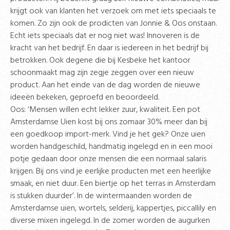
krijgt ook van klanten het verzoek om met iets speciaals te
komen. Zo zijn ook de prodicten van Jonnie & Oos onstaan.
Echt iets speciaals dat er nog niet was! Innoveren is de
kracht van het bedrijf. En daar is iedereen in het bedrijf bij
betrokken. Ook degene die bij Kesbeke het kantoor
schoonmaakt mag zijn zegje zeggen over een nieuw
product. Aan het einde van de dag worden de nieuwe
ideeën bekeken, geproefd en beoordeeld.
Oos: ‘Mensen willen echt lekker zuur, kwaliteit. Een pot
Amsterdamse Uien kost bij ons zomaar 30% meer dan bij
een goedkoop import-merk. Vind je het gek? Onze uien
worden handgeschild, handmatig ingelegd en in een mooi
potje gedaan door onze mensen die een normaal salaris
krijgen. Bij ons vind je eerlijke producten met een heerlijke
smaak, en niet duur. Een biertje op het terras in Amsterdam
is stukken duurder’. In de wintermaanden worden de
Amsterdamse uien, wortels, selderij, kappertjes, piccallily en
diverse mixen ingelegd. In de zomer worden de augurken