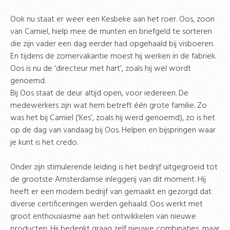
Ook nu staat er weer een Kesbeke aan het roer. Oos, zoon
van Camiel, hielp mee de munten en briefgeld te sorteren
die zijn vader een dag eerder had opgehaald bij visboeren.
En tijdens de zomervakantie moest hij werken in de fabriek.
Oos is nu de ‘directeur met hart’, zoals hij wel wordt
genoemd.
Bij Oos staat de deur altijd open, voor iedereen. De
medewerkers zijn wat hem betreft één grote familie. Zo
was het bij Camiel (‘Kes’, zoals hij werd genoemd), zo is het
op de dag van vandaag bij Oos. Helpen en bijspringen waar
je kunt is het credo.
Onder zijn stimulerende leiding is het bedrijf uitgegroeid tot
de grootste Amsterdamse inleggerij van dit moment. Hij
heeft er een modern bedrijf van gemaakt en gezorgd dat
diverse certificeringen werden gehaald. Oos werkt met
groot enthousiasme aan het ontwikkelen van nieuwe
producten. Hij bedenkt graag zelf nieuwe combinaties, maar